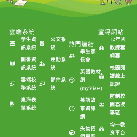
雲端系統
雲端系統
宣導網站
學生資
公文系
12年國
熱門連結
訊系統
統
教課程
學生家
綱要
圖書資
差勤系
長會
訊系統
統
校園閱
英語教材
讀線上
雲端校
郵件系
網
認證
務系統
統
(myView)
防制校
東海表
英語故
園霸凌
單系統
事資訊
專區
網
均一教
失物招
育平台
領專區