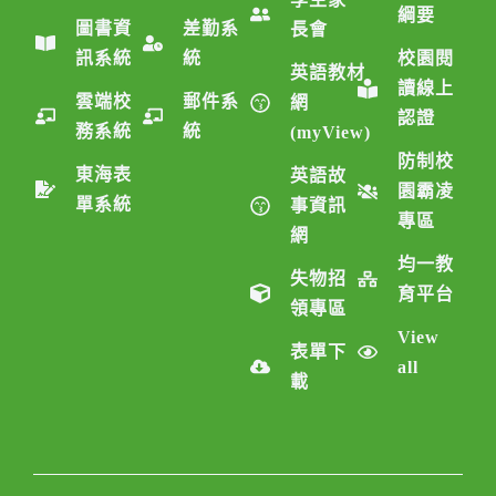
綱要
圖書資
差勤系
長會
訊系統
統
校園閱
英語教材
讀線上
雲端校
郵件系
網
認證
務系統
統
(myView)
防制校
東海表
英語故
園霸凌
單系統
事資訊
專區
網
均一教
失物招
育平台
領專區
View
表單下
all
載