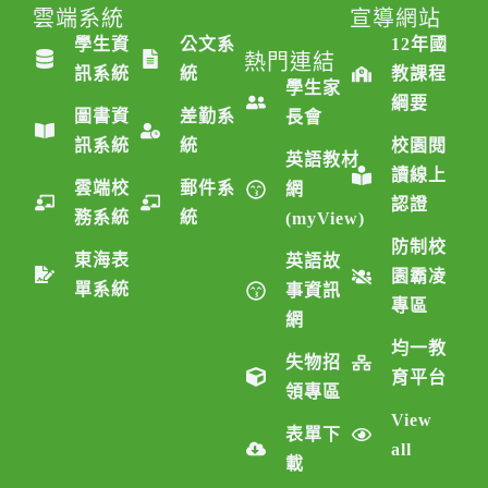
雲端系統
雲端系統
宣導網站
學生資
公文系
12年國
熱門連結
訊系統
統
教課程
學生家
綱要
圖書資
差勤系
長會
訊系統
統
校園閱
英語教材
讀線上
雲端校
郵件系
網
認證
務系統
統
(myView)
防制校
東海表
英語故
園霸凌
單系統
事資訊
專區
網
均一教
失物招
育平台
領專區
View
表單下
all
載