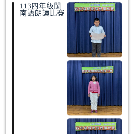
113四年級閩
南語朗讀比賽