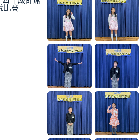
3 四年級即席
說比賽