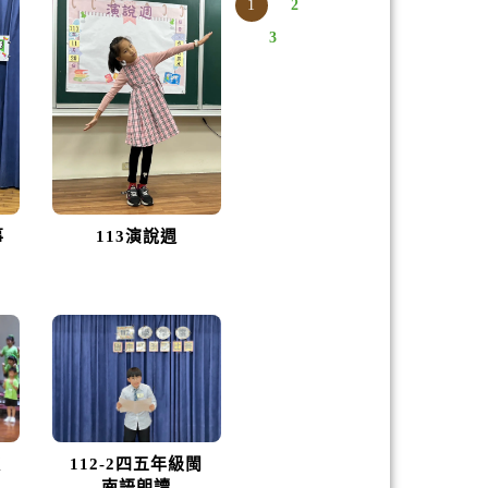
1
2
3
事
113演說週
歌
112-2四五年級閩
南語朗讀