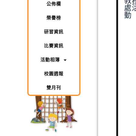
教
公佈欄
處
動
榮譽榜
研習資訊
比賽資訊
活動相簿
校園週報
雙月刊