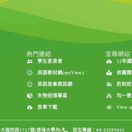
熱門連結
宣導網站
學生家長會
12年
英語教材網(myView)
校園閱
英語故事資訊網
防制校
失物招領專區
均一教
表單下載
View a
道四段1727號(東海大學內)
招生專線：04-23593431