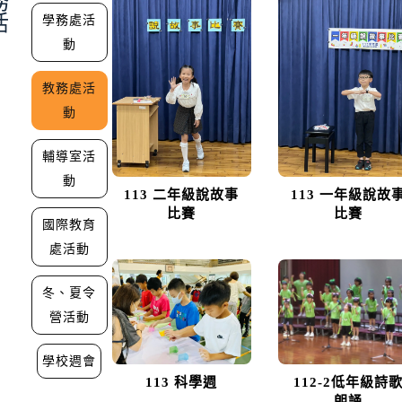
務
活
學務處活
動
教務處活
動
輔導室活
動
113 二年級說故事
113 一年級說故
比賽
比賽
國際教育
處活動
冬、夏令
營活動
學校週會
113 科學週
112-2低年級詩
朗誦